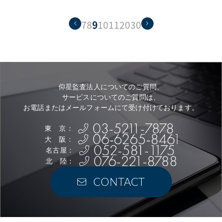
7
8
9
10
11
20
30
仰星監査法人についてのご質問、
サービスについてのご質問は、
お電話またはメールフォームにて受け付けております。
東 京：
大 阪：
名古屋：
北 陸：
CONTACT