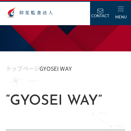
CONTACT
MENU
トップページ
GYOSEI WAY
“GYOSEI WAY”