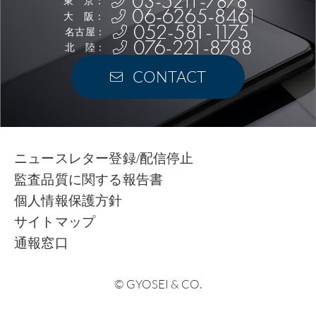
東 京：
大 阪：
名古屋：
北 陸：
CONTACT
ニュースレター登録/配信停止
監査品質に関する報告書
個人情報保護方針
サイトマップ
通報窓口
© GYOSEI & CO.